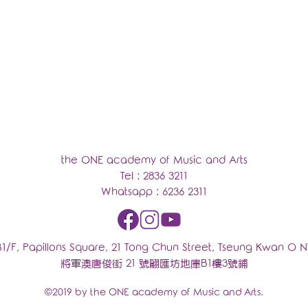
the ONE academy of Music and Arts
Tel : 2836 3211
Whatsapp : 6236 2311
B1/F, Papillons Square, 21 Tong Chun Street, Tseung Kwan O 
將軍澳唐俊街 21 號翩匯坊地庫B1樓3號鋪
©2019 by the ONE academy of Music and Arts.