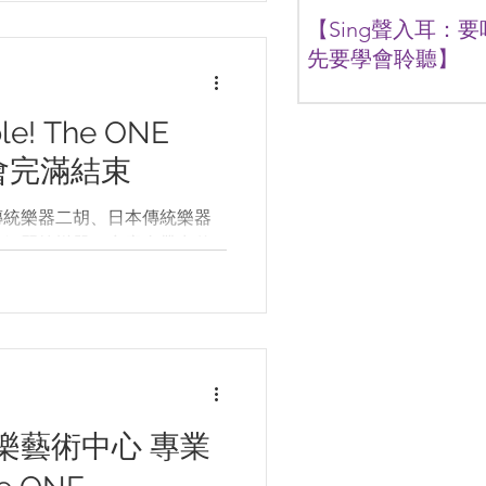
【Sing聲入耳：
先要學會聆聽】
繼上次邀請過Danny老師
撃樂，這次我們請來Alexa
e! The ONE
我們介紹聲樂呢！唱歌我
者會完滿結束
很多家長可能會有疑問，
友特地去學唱歌嗎？到底
用呢？歌唱班又會教授什
傳統樂器二胡、日本傳統樂器
師為我地一一解答。...
及鋼琴等樂器，究竟會帶出什
著名音樂監製鄭汝森
人徐偉賢、二胡演奏家朱芸編、尺
，一同組成 NEXUS
藝術中心 專業