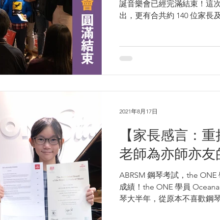
誕音樂會已經完滿結束！這次音
出，更有合共約 140 位家
會，由落實日期後到準備各
在決定表演項目後的用心排
彩！其中...
2021年8月17日
【家長感言：重
老師為亦師亦友
ABRSM 鋼琴考試，the ONE 
成績！the ONE 學員 Oceana 
琴大半年，從原本不喜歡鋼
變了成績優異的學生。這次我們特