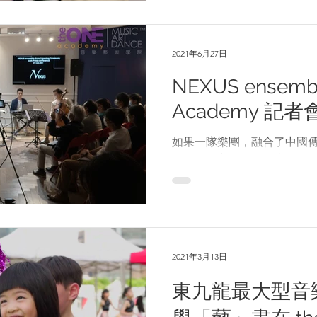
2021年6月27日
NEXUS ensembl
Academy 記
如果一隊樂團，融合了中國
尺八、西方傳統樂器大提琴
麼與眾不同的音樂呢？ 香港
Anthony，連同全能音樂
八大師千鳥幸生、大提琴家譚聰
ensemble！...
2021年3月13日
東九龍最大型音樂