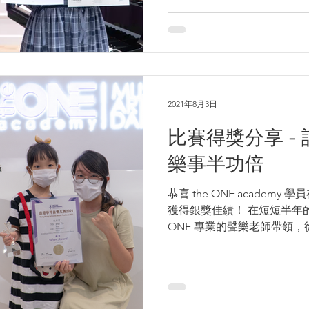
2021年8月3日
比賽得獎分享 -
樂事半功倍
恭喜 the ONE academy
獲得銀獎佳績！ 在短短半年的
ONE 專業的聲樂老師帶領
分別學習了運氣、發聲、咬
出學員的自信！ 訂立學習目標.