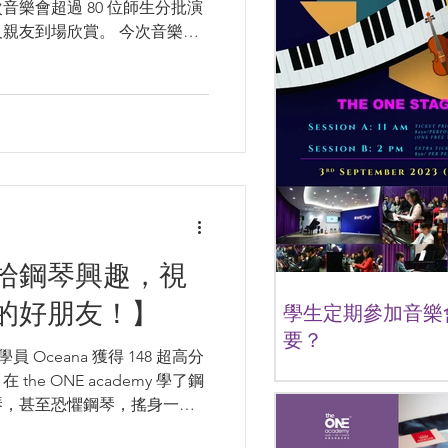
樂會超過 80 位師生分批演
長及親友到場欣賞。 今次音樂
樣的前期工作、學員及老師們
練，都為音樂會增添不少色
拾鋼琴興趣，視
的好朋友！】
學生定期參加音樂
要？
學員 Oceana 獲得 148 超高分
大家好，我是The ONE
在 the ONE academy 學了鋼
想和大家分享的是學生音
琴，甚至恐懼鋼琴，搖身一變
育的影響。 除了增強自信
別邀請了 Oceana...
樂器需要定期參與不同表