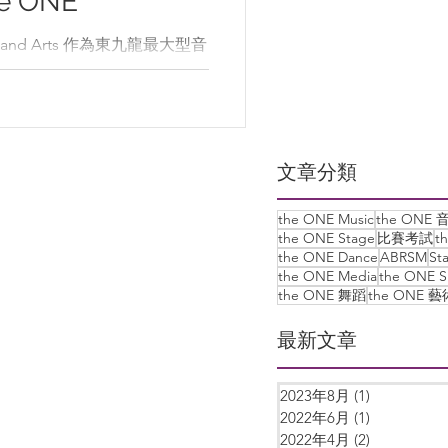
 ONE
s 作為東九龍最大型音
ki 及將軍澳地鐵站 ，除了有
聚了本地藝術教育精英，包
由放不少家長對我們的課程也
...
文章分類
the ONE Music
the ONE 
the ONE Stage
比賽考試
t
the ONE Dance
ABRSM
St
the ONE Media
the ONE S
the ONE 舞蹈
the ONE 藝
最新文章
2023年8月
(1)
1 篇文章
2022年6月
(1)
1 篇文章
2022年4月
(2)
2 篇文章