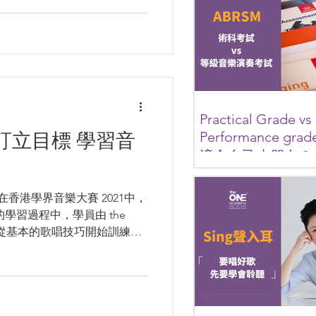
樂會是一個非常重要的活
助我們學習不同風格和類
如古典音樂、爵士樂和流
這不僅可以讓我們的音樂技能
Practical Grade vs
Performance gr
 訂立目標 學習音
適合自己小朋友？
近年因應疫情關係，皇家
（ABRSM）將舊有的術科
 學員在香港學界音樂大賽 2021中，
(Practical Grade) 再
學習過程中，學員由 the
式 - 等級音樂演奏考試 (Perf
，從基本的歌唱技巧開始訓練，
grade)。兩者之前有甚
字及情感表達等等，進而建立
應如何為小朋友選擇考試
..
次就會為大家講解一下兩者的