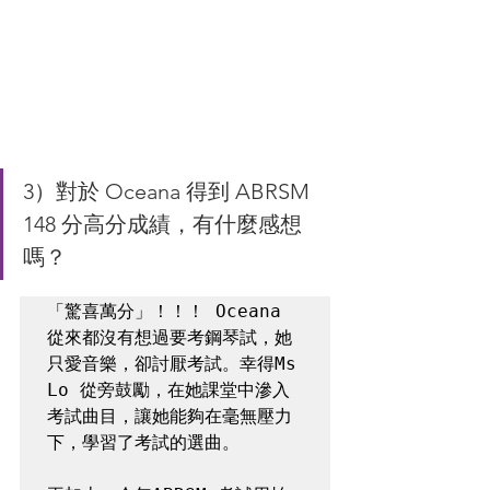
3）對於 Oceana 得到 ABRSM 
148 分高分成績，有什麼感想
嗎？
「驚喜萬分」！！！ Oceana 
從來都沒有想過要考鋼琴試，她
只愛音樂，卻討厭考試。幸得Ms 
Lo 從旁鼓勵，在她課堂中滲入
考試曲目，讓她能夠在毫無壓力
下，學習了考試的選曲。 
