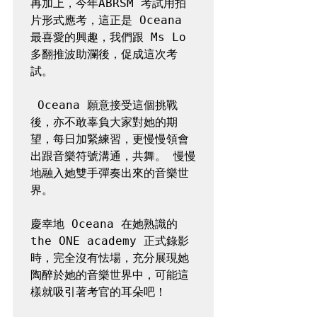
再加上，今年ABRSM 考試用拍
片形式應考，這正是 Oceana 
最喜愛的興趣，我們跟 Ms Lo 
多翻推波助瀾後，促成這次考
試。

 Oceana 願意接受這個挑戰
後，亦不敢辜負大家對她的期
望，每日加緊練習，更慢慢領會
出跟音樂符號溝通，共舞。 慢慢
地融入她雙手彈奏出來的音樂世
界。

慶幸地 Oceana 在她熟識的 
the ONE academy 正式錄影
時，完全沒有怯場，充分展現她
陶醉於她的音樂世界中，可能這
樣就吸引著考官的耳朵吧！
