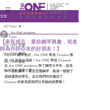
文章
All Posts
the ONE Academy
All Posts
【家長感言：重拾鋼琴興趣，視老
the ONE 音樂
師為亦師亦友的好朋友！】
the ONE 舞蹈
ABRSM 鋼琴考試，the ONE 學員 Oceana 獲
得 148 超高分成績！the ONE 學員 Oceana 
the ONE 藝術
在 the ONE academy 學了鋼琴大半年，從原
the ONE 感言分享
本不喜歡鋼琴，甚至恐懼鋼琴，搖身一變變了
成績優異的學生。這次我們特別邀請了 
Oceana 的家長跟我們分享她的經歷喔！  