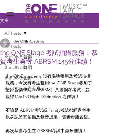
文章
All Posts
the ONE Academy
All Posts
the ONE Stage 考試拍攝服務：恭
the ONE 音樂
賀考生勇奪 ABRSM 145分佳績！
the ONE 舞蹈
the ONE academy 設有場地租用及考試拍攝
the ONE 藝術
服務，今次有考生租用the ONE Stage參加了
the ONE 感言分享
皇家音樂學院（ABRSM）八級鋼琴考試，並
取得145/150 High Distinction 之佳績！
不論是 ABRSM考試或 Trinity考試都經過考生
親身認證其拍攝及錄音成果，質素毋庸置疑。
再次恭喜考生在 ABRSM考試中勇奪佳績！