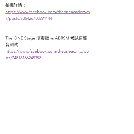
拍攝詳情：
https://www.facebook.com/theoneacademyh
k/posts/736426730294144
The ONE Stage 演奏廳 vs ABRSM 考試房聲
音測試：
https://www.facebook.com/theoneac....../po
sts/74816166245398