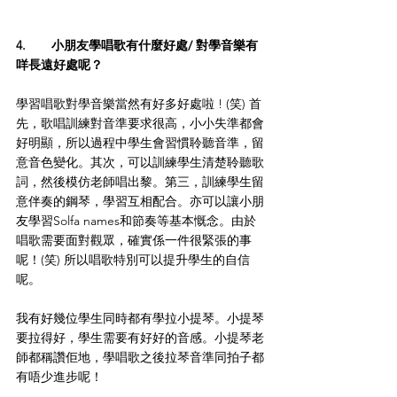
4.	小朋友學唱歌有什麼好處/ 對學音樂有
咩長遠好處呢？
學習唱歌對學音樂當然有好多好處啦 ! (笑) 首
先，歌唱訓練對音準要求很高，小小失準都會
好明顯，所以過程中學生會習慣聆聽音準，留
意音色變化。其次，可以訓練學生清楚聆聽歌
詞，然後模仿老師唱出黎。第三，訓練學生留
意伴奏的鋼琴，學習互相配合。亦可以讓小朋
友學習Solfa names和節奏等基本慨念。由於
唱歌需要面對觀眾，確實係一件很緊張的事
呢！(笑) 所以唱歌特別可以提升學生的自信
呢。
我有好幾位學生同時都有學拉小提琴。小提琴
要拉得好，學生需要有好好的音感。小提琴老
師都稱讚佢地，學唱歌之後拉琴音準同拍子都
有唔少進步呢！