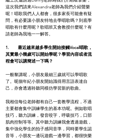
這次我們請來Alexandra老師為我們介紹聲樂
呢！唱歌我們人人都會，很多家長可能會有疑
問，有必要讓小朋友特地去學唱歌嗎？到底學
唱歌有什麼用呢？歌唱班又會教授什麼呢？有
請老師為我地一一解答。
1.	最近越來越多學生開始接觸Vocal唱歌，
其實最小幾歲可以開始學呢？學習內容或者流
程會可以講簡述一下嗎？
一般黎講呢，小朋友最細三歲就可以學唱歌
了。呢個年紀小朋友開始識得用言語表達自
己，亦會透過聆聽同模仿學習新的歌曲。
我相信每位老師都有自己一套教學流程，不過
主要都會集中訓練學生的基本功呢。例如歌唱
技巧，聽力訓練，發音咬字，呼吸技巧，口部
肌肉控制等等。其中聽力訓練我會透過遊戲，
集中強化學生的拍子感同音準，同時要學生認
音等，小朋友一邊玩遊戲一邊學習，都很快樂